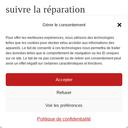
suivre la réparation
Gérer le consentement
En cas d’accident, sécuriser la zone, remplir le
constat amiable (papier ou appli), prendre des
Pour offrir les meilleures expériences, nous utilisons des technologies
telles que les cookies pour stocker et/ou accéder aux informations des
photos et noter les témoins. Informer l’assureur
appareils. Le fait de consentir à ces technologies nous permettra de traiter
dans les délais mentionnés au contrat.
des données telles que le comportement de navigation ou les ID uniques
sur ce site. Le fait de ne pas consentir ou de retirer son consentement peut
avoir un effet négatif sur certaines caractéristiques et fonctions.
Pour un bris de glace sur Santa Fe, l’e-réparation
Accepter
est fréquente : prise de rendez-vous en ligne,
véhicule immobilisé une demi-journée,
recalibrage
Refuser
ADAS
intégré. Les ateliers agréés simplifient la
Voir les préférences
prise en charge directe.
Politique de confidentialité
Un tutoriel aide à préparer les documents et à